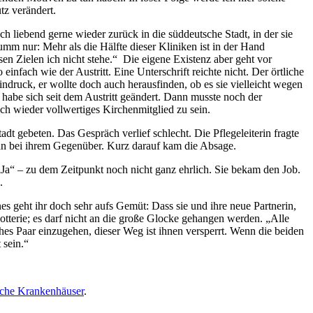
tz verändert.
 liebend gerne wieder zurück in die süddeutsche Stadt, in der sie
umm nur: Mehr als die Hälfte dieser Kliniken ist in der Hand
sen Zielen ich nicht stehe.“ Die eigene Existenz aber geht vor
infach wie der Austritt. Eine Unterschrift reichte nicht. Der örtliche
indruck, er wollte doch auch herausfinden, ob es sie vielleicht wegen
 habe sich seit dem Austritt geändert. Dann musste noch der
ch wieder vollwertiges Kirchenmitglied zu sein.
 gebeten. Das Gespräch verlief schlecht. Die Pflegeleiterin fragte
t an bei ihrem Gegenüber. Kurz darauf kam die Absage.
a“ – zu dem Zeitpunkt noch nicht ganz ehrlich. Sie bekam den Job.
.
s geht ihr doch sehr aufs Gemüt: Dass sie und ihre neue Partnerin,
tterie; es darf nicht an die große Glocke gehangen werden. „Alle
ches Paar einzugehen, dieser Weg ist ihnen versperrt. Wenn die beiden
 sein.“
iche Krankenhäuser
.