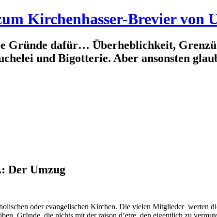
 zum Kirchenhasser-Brevier von U
äbe Gründe dafür… Überheblichkeit, Grenzü
uchelei und Bigotterie. Aber ansonsten glaube
1.: Der Umzug
holischen oder evangelischen Kirchen. Die vielen Mitglieder werten di
eiben. Gründe, die nichts mit der raison d’etre, den eigentlich zu verm