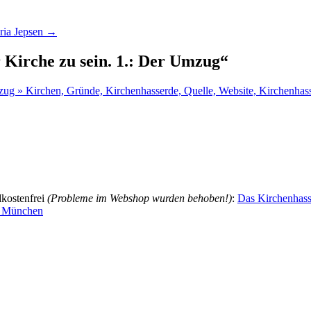
ria Jepsen
→
 Kirche zu sein. 1.: Der Umzug
“
zug » Kirchen, Gründe, Kirchenhasserde, Quelle, Website, Kirchenhass
dkostenfrei
(Probleme im Webshop wurden behoben!)
:
Das Kirchenhasse