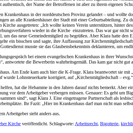
t authentisch, der Name der Betroffenen ist aber zu ihrem eigenen Schu
 Krankenhaus in der norddeutschen Provinz gelandet – und wollte doch
ungen an alle Krankenhäuser der Stadt mit einer Geburtsabteilung. Zu d
 Kirche ausgetreten: „Ich wollte keinen Verein unterstützen, hinter des
bungsverfahren wieder in die Kirche einzutreten. Das war gar nicht so e
iell, um das neue Gemeindemitglied zu begrüßen. Aber Klara hatte den E
gelte ein bisschen und sagte, ihre Auffassung zur Kirchenmitgliedschaft
 Gottesdienst musste sie das Glaubensbekenntnis deklamieren, um endli
ngsgespräch bei einem evangelischen Krankenhaus in ihrer Wunschstadt
r ein“, antwortete die Bewerberin wahrheitsgemäß. Das kam gar nicht gu
us. Am Ende kam auch hier die K-Frage. Klara beantwortet sie mit „J
uf wurde Lohnsteuerkarte korrigiert, auf „Kirchenmitgliedschaft – evg.“
helfen, hat die Hebamme in den Jahren darauf nichts bemerkt. Aber eine
ziehung vor dem Arbeitgeber verbergen müssen. Genauer: Es geht um Bigo
sammen sind“, sagt Klara J. Eine eingetragene Partnerschaft als lesbis
eitsplätze. Ihr Fazit: „Hier im Krankenhaus darf man nicht man selbst
em Arbeitgeber sieht anders aus.
eber Kirche
veröffentlicht. Schlagworte:
Arbeitsrecht
,
Bigotterie
,
kirchl