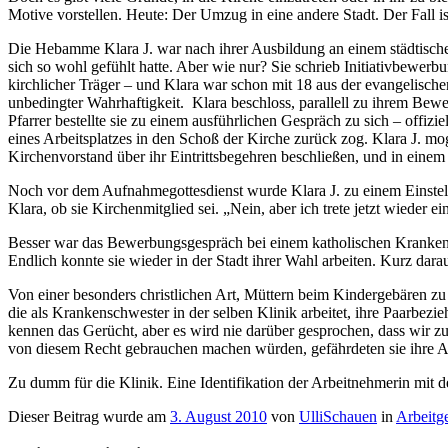
Motive vorstellen. Heute: Der Umzug in eine andere Stadt. Der Fall is
Die Hebamme Klara J. war nach ihrer Ausbildung an einem städtischen
sich so wohl gefühlt hatte. Aber wie nur? Sie schrieb Initiativbewerb
kirchlicher Träger – und Klara war schon mit 18 aus der evangelischen
unbedingter Wahrhaftigkeit. Klara beschloss, parallell zu ihrem Bewer
Pfarrer bestellte sie zu einem ausführlichen Gespräch zu sich – offiz
eines Arbeitsplatzes in den Schoß der Kirche zurück zog. Klara J. mo
Kirchenvorstand über ihr Eintrittsbegehren beschließen, und in einem
Noch vor dem Aufnahmegottesdienst wurde Klara J. zu einem Einstellu
Klara, ob sie Kirchenmitglied sei. „Nein, aber ich trete jetzt wiede
Besser war das Bewerbungsgespräch bei einem katholischen Krankenha
Endlich konnte sie wieder in der Stadt ihrer Wahl arbeiten. Kurz dara
Von einer besonders christlichen Art, Müttern beim Kindergebären zu 
die als Krankenschwester in der selben Klinik arbeitet, ihre Paarbe
kennen das Gerücht, aber es wird nie darüber gesprochen, dass wir zu
von diesem Recht gebrauchen machen würden, gefährdeten sie ihre Arb
Zu dumm für die Klinik. Eine Identifikation der Arbeitnehmerin mit d
Dieser Beitrag wurde am
3. August 2010
von
UlliSchauen
in
Arbeitg