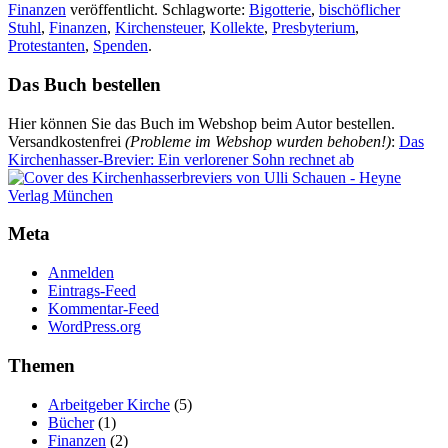
Finanzen
veröffentlicht. Schlagworte:
Bigotterie
,
bischöflicher
Stuhl
,
Finanzen
,
Kirchensteuer
,
Kollekte
,
Presbyterium
,
Protestanten
,
Spenden
.
Das Buch bestellen
Hier können Sie das Buch im Webshop beim Autor bestellen.
Versandkostenfrei
(Probleme im Webshop wurden behoben!)
:
Das
Kirchenhasser-Brevier: Ein verlorener Sohn rechnet ab
Meta
Anmelden
Eintrags-Feed
Kommentar-Feed
WordPress.org
Themen
Arbeitgeber Kirche
(5)
Bücher
(1)
Finanzen
(2)